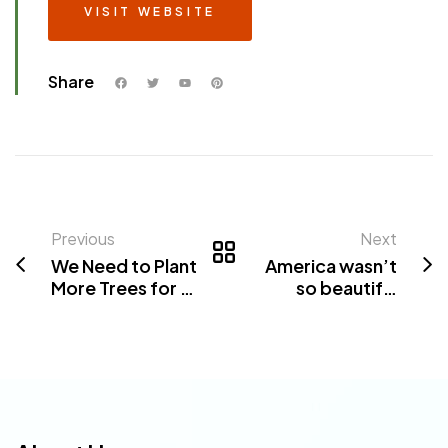
VISIT WEBSITE
Share
Previous
Next
We Need to Plant
America wasn’t
More Trees for a
so beautiful
Healthier Planet
before EPA
protections