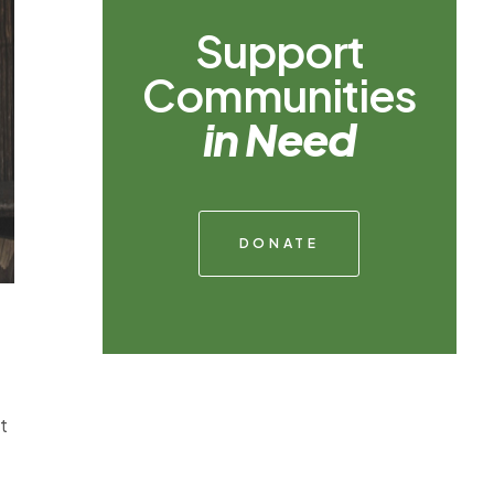
Support
Communities
in Need
DONATE
t