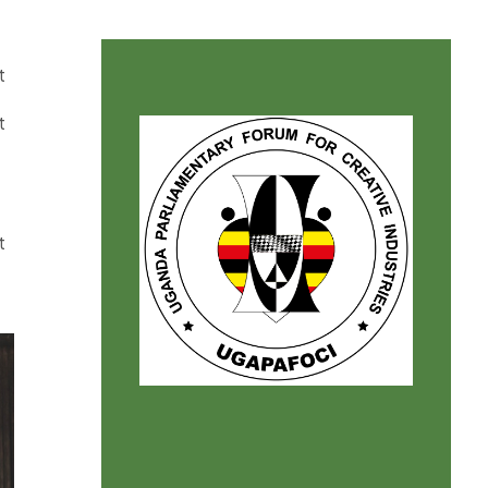
t
t
t