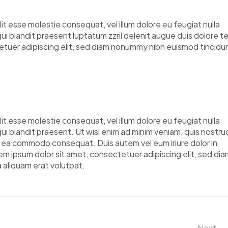
elit esse molestie consequat, vel illum dolore eu feugiat nulla
qui blandit praesent luptatum zzril delenit augue duis dolore t
ctetuer adipiscing elit, sed diam nonummy nibh euismod tincidu
elit esse molestie consequat, vel illum dolore eu feugiat nulla
qui blandit praesent. Ut wisi enim ad minim veniam, quis nostru
p ex ea commodo consequat. Duis autem vel eum iriure dolor in
em ipsum dolor sit amet, consectetuer adipiscing elit, sed dia
aliquam erat volutpat.
Next