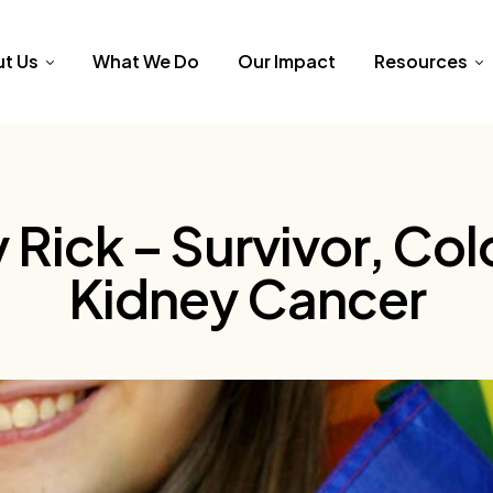
t Us
What We Do
Our Impact
Resources
 Rick – Survivor, Co
Kidney Cancer