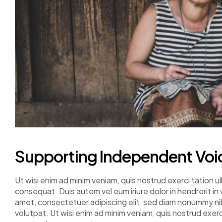
Supporting Independent Voi
Ut wisi enim ad minim veniam, quis nostrud exerci tation u
consequat. Duis autem vel eum iriure dolor in hendrerit i
amet, consectetuer adipiscing elit, sed diam nonummy ni
volutpat. Ut wisi enim ad minim veniam, quis nostrud exerci 