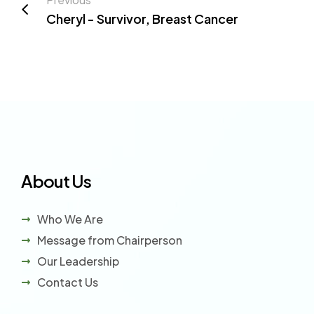
Cheryl - Survivor, Breast Cancer
About Us
Who We Are
Message from Chairperson
Our Leadership
Contact Us