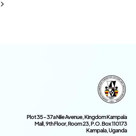
Plot 35 - 37a Nile Avenue, Kingdom Kampala
Mall, 9th Floor, Room 23, P.O. Box 110173
Kampala, Uganda